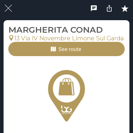
MARGHERITA CONAD
13 Via IV Novembre Limone Sul Garda
See route