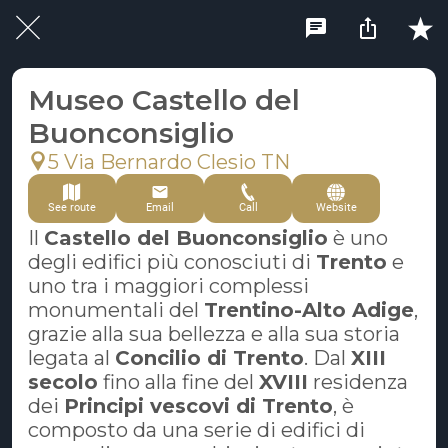
Museo Castello del
Buonconsiglio
5 Via Bernardo Clesio TN
See route
Email
Call
Website
Il
Castello del Buonconsiglio
è uno
degli edifici più conosciuti di
Trento
e
uno tra i maggiori complessi
monumentali del
Trentino-Alto Adige
,
grazie alla sua bellezza e alla sua storia
legata al
Concilio di Trento
. Dal
XIII
secolo
fino alla fine del
XVIII
residenza
dei
Principi vescovi di Trento
, è
composto da una serie di edifici di