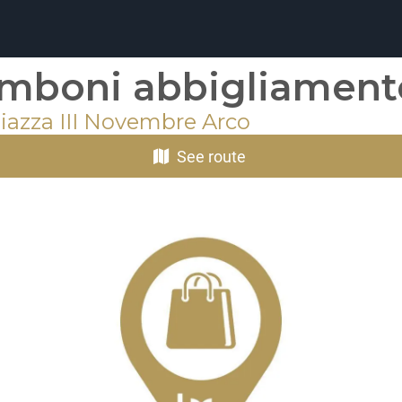
mboni abbigliament
Piazza III Novembre Arco
See route