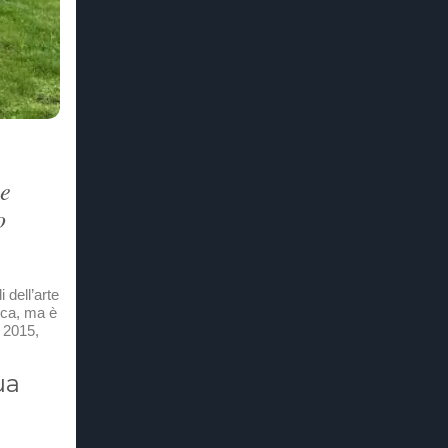
ne
o
 dell’arte
eca, ma è
 2015,
ua