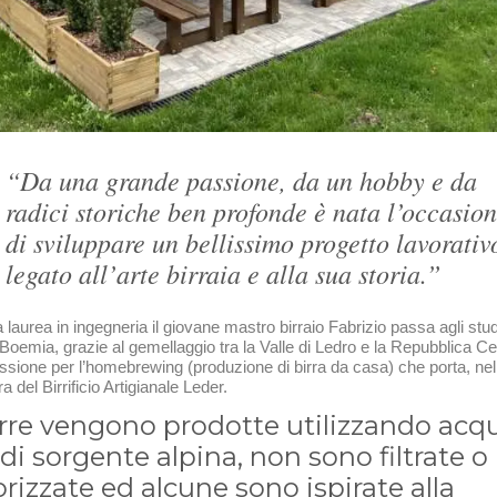
“Da una grande passione, da un hobby e da
radici storiche ben profonde è nata l’occasio
di sviluppare un bellissimo progetto lavorativ
legato all’arte birraia e alla sua storia.”
laurea in ingegneria il giovane mastro birraio Fabrizio passa agli studi
n Boemia, grazie al gemellaggio tra la Valle di Ledro e la Repubblica C
ssione per l’homebrewing (produzione di birra da casa) che porta, nel
ra del Birrificio Artigianale Leder.
irre vengono prodotte utilizzando acq
di sorgente alpina, non sono filtrate o
rizzate ed alcune sono ispirate alla