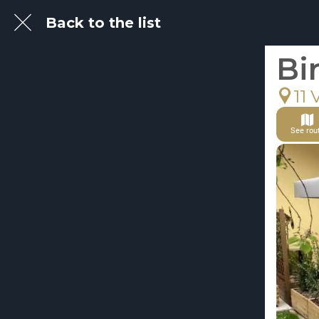
Back to the list
Bi
11 
See rou