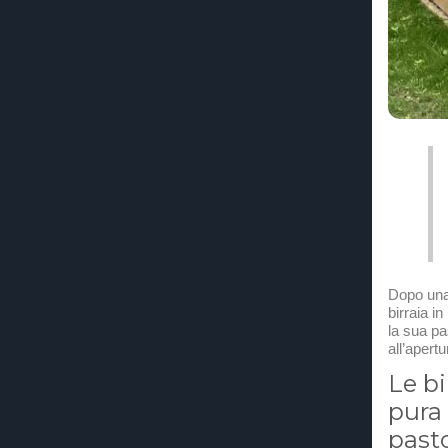
Dopo una 
birraia i
la sua pa
all’apertu
Le b
pura 
pasto