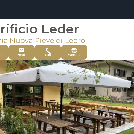
rrificio Leder
Via Nuova Pieve di Ledro
te
Email
Call
Website