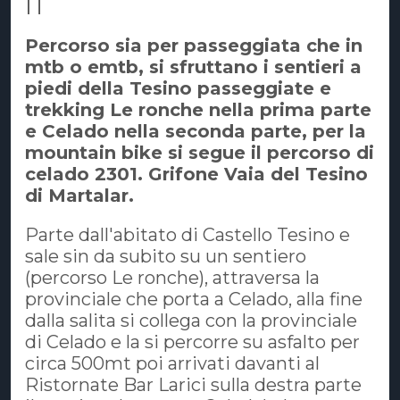
IT
Percorso sia per passeggiata che in
mtb o emtb, si sfruttano i sentieri a
piedi della Tesino passeggiate e
trekking Le ronche nella prima parte
e Celado nella seconda parte, per la
mountain bike si segue il percorso di
celado 2301. Grifone Vaia del Tesino
di Martalar.
Parte dall'abitato di Castello Tesino e
sale sin da subito su un sentiero
(percorso Le ronche), attraversa la
provinciale che porta a Celado, alla fine
dalla salita si collega con la provinciale
di Celado e la si percorre su asfalto per
circa 500mt poi arrivati davanti al
Ristornate Bar Larici sulla destra parte