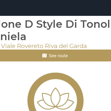
lone D Style Di Tonol
niela
 Viale Rovereto Riva del Garda
See route