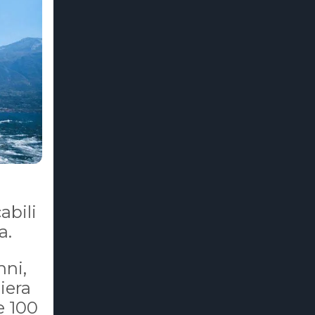
abili
a.
nni,
hiera
e 100