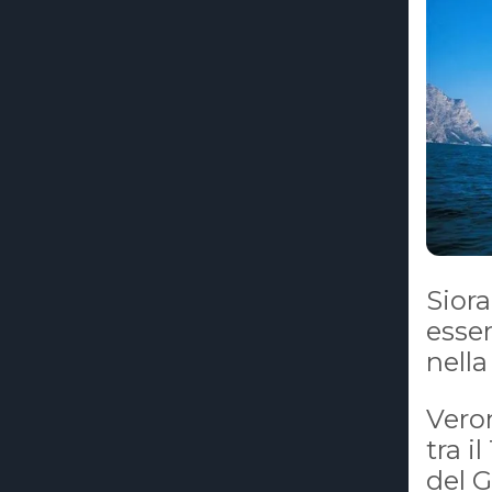
Siora
esse
nella
Veron
tra i
del G