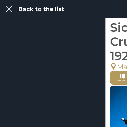
Back to the list
Si
Cr
19
Ma
See rou