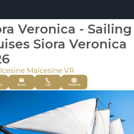
ora Veronica - Sailing
uises Siora Veronica
26
lcesine Malcesine VR
te
Email
Call
Website