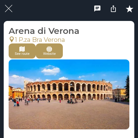
Arena di Verona
1 P.za Bra Verona
See route
Website