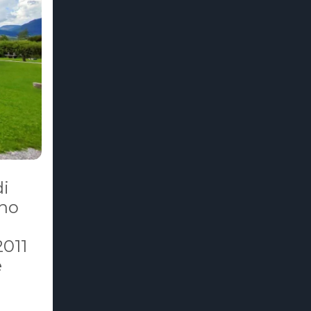
di
nno
2011
e