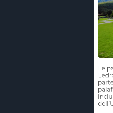
Le pa
Ledro
parte
palaf
inclu
dell