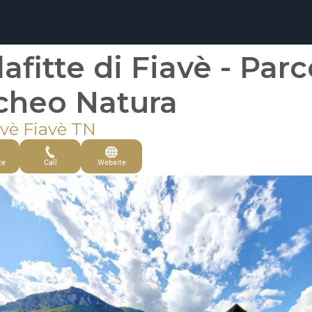
lafitte di Fiavè - Par
cheo Natura
avè Fiavè TN
te
Call
Website