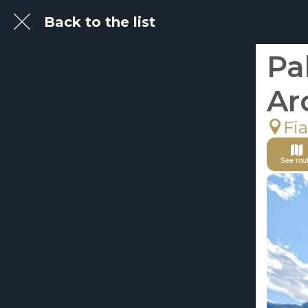
Back to the list
Pa
Ar
Fi
See rou