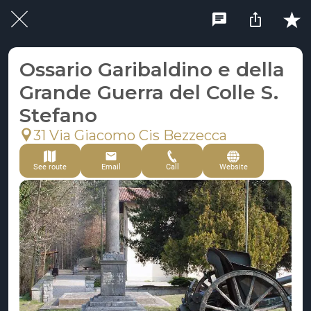
Ossario Garibaldino e della
Grande Guerra del Colle S.
Stefano
31 Via Giacomo Cis Bezzecca
See route
Email
Call
Website