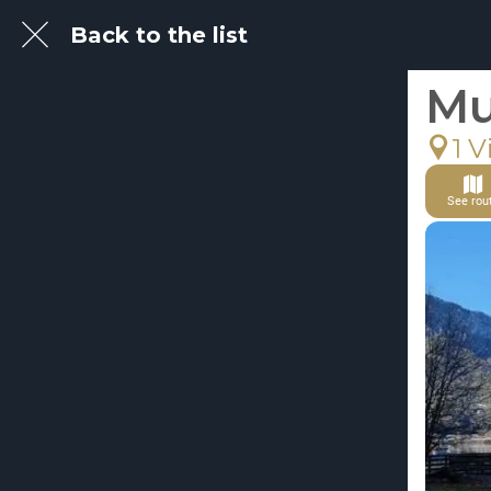
Back to the list
Mu
1 V
See rou