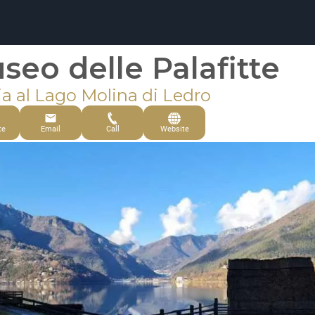
seo delle Palafitte
ia al Lago Molina di Ledro
te
Email
Call
Website