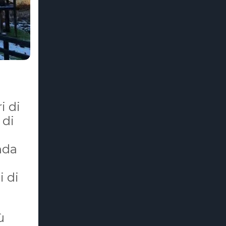
i di
 di
nda
i di
ù