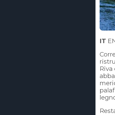
IT
EN
Corre
ristr
Riva 
abbas
merid
palaf
legn
Rest