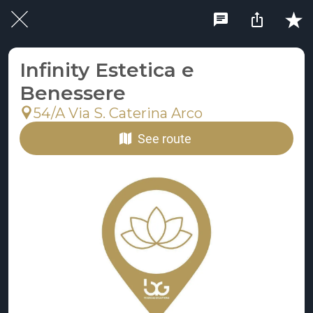
Infinity Estetica e
Benessere
54/A Via S. Caterina Arco
See route