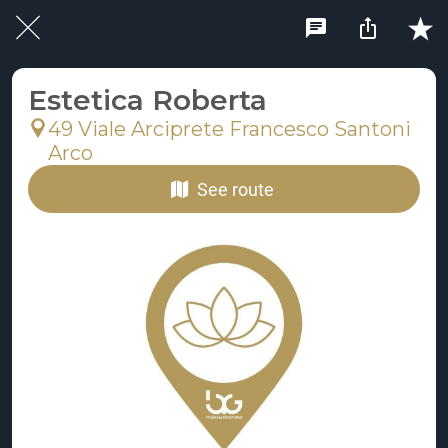
Estetica Roberta
49 Viale Arciprete Francesco Santoni
Arco
See route