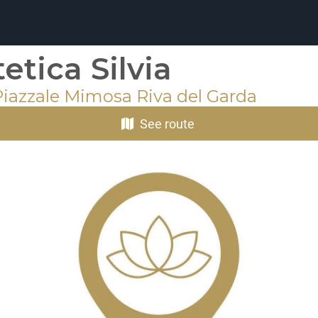
tetica Silvia
 Piazzale Mimosa Riva del Garda
See route