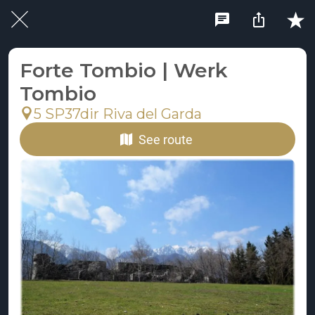
Forte Tombio | Werk
Tombio
5 SP37dir Riva del Garda
See route