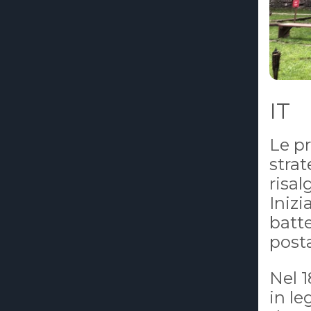
IT
Le pr
strat
risa
Inizi
batt
posta
Nel 1
in le