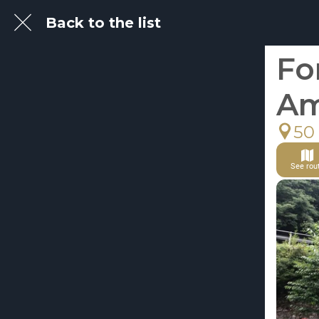
Back to the list
Fo
Am
50
See rou