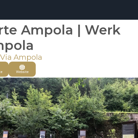
rte Ampola | Werk
pola
 Via Ampola
te
Website