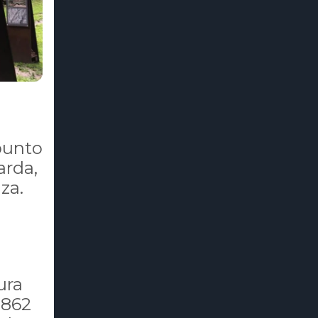
 punto
arda,
za.
ura
 1862