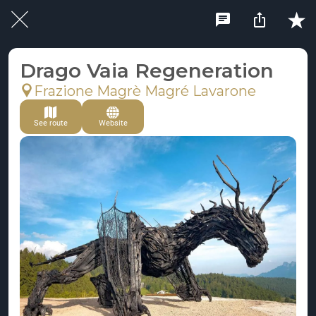
Drago Vaia Regeneration
Frazione Magrè Magré Lavarone
See route
Website