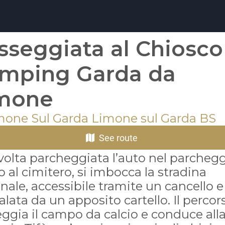
sseggiata al Chiosco
mping Garda da
mone
mone Sul Garda Limone sul Garda BS
See route
volta parcheggiata l’auto nel parcheg
o al cimitero, si imbocca la stradina
ale, accessibile tramite un cancello e
lata da un apposito cartello. Il percor
ggia il campo da calcio e conduce all