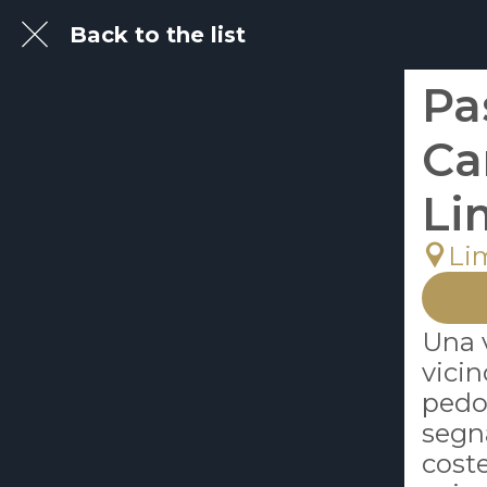
Back to the list
Pa
Ca
Li
Li
Una 
vicin
pedon
segna
coste