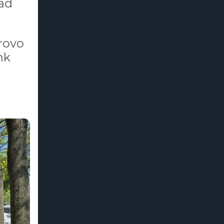
 ad
trovo
nk