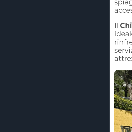
spiag
acces
Il
Ch
ideal
rinfr
servi
attre