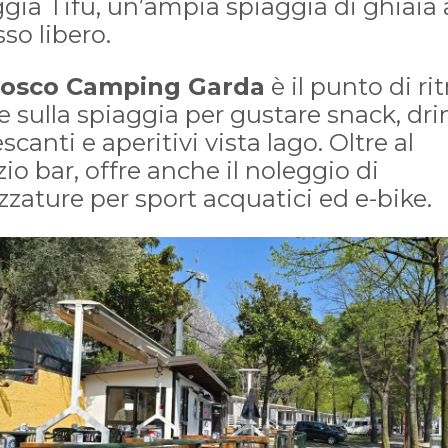
gia Tifù, un’ampia spiaggia di ghiaia
so libero.
iosco Camping Garda
è il punto di ri
e sulla spiaggia per gustare snack, dri
escanti e aperitivi vista lago. Oltre al
zio bar, offre anche il noleggio di
zzature per sport acquatici ed e-bike.