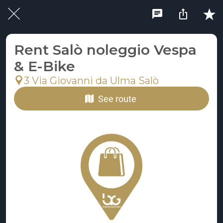
Rent Salò noleggio Vespa
& E-Bike
3 Via Giovanni da Ulma Salò
See route