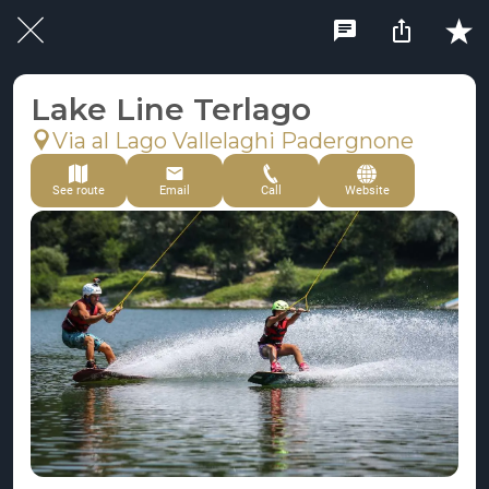
Lake Line Terlago
Via al Lago Vallelaghi Padergnone
See route
Email
Call
Website