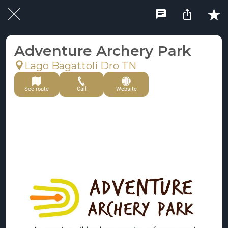
Adventure Archery Park
Lago Bagattoli Dro TN
See route
Call
Website