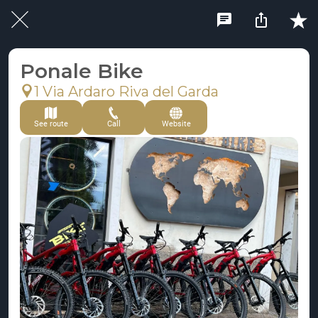
Ponale Bike
1 Via Ardaro Riva del Garda
See route
Call
Website