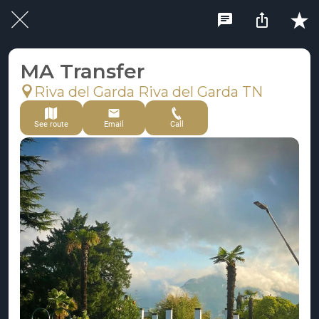
MA Transfer
Riva del Garda Riva del Garda TN
See route
Email
Call