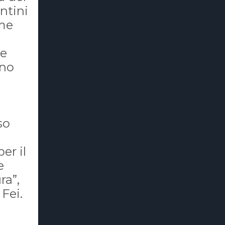
ntini
ame
 e
ono
so
er il
e
ra”,
 Fei.