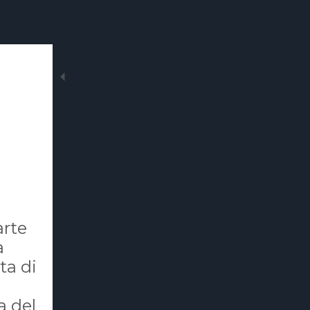
arte
a
ta di
a del