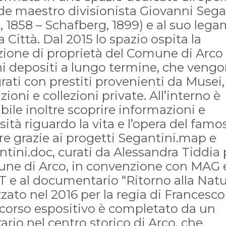
de maestro divisionista Giovanni Sega
, 1858 – Schafberg, 1899) e al suo leg
a Città. Dal 2015 lo spazio ospita la
zione di proprietà del Comune di Arco
ni depositi a lungo termine, che veng
rati con prestiti provenienti da Musei,
uzioni e collezioni private. All’interno è
bile inoltre scoprire informazioni e
sità riguardo la vita e l’opera del famo
re grazie ai progetti Segantini.map e
tini.doc, curati da Alessandra Tiddia p
ne di Arco, in convenzione con MAG 
 e al documentario “Ritorno alla Natu
zzato nel 2016 per la regia di Francesco
rcorso espositivo è completato da un
rario nel centro storico di Arco, che