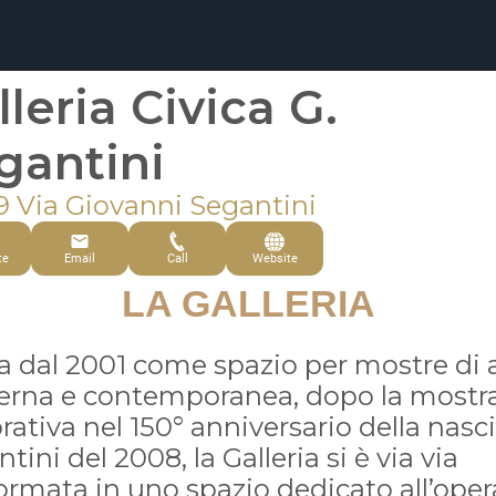
lleria Civica G.
gantini
9 Via Giovanni Segantini
te
Email
Call
Website
LA GALLERIA
a dal 2001 come spazio per mostre di 
rna e contemporanea, dopo la mostr
rativa nel 150° anniversario della nasci
tini del 2008, la Galleria si è via via
ormata in uno spazio dedicato all’oper