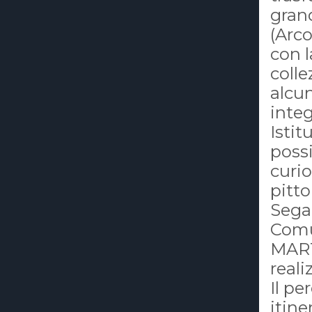
gran
(Arco
con l
colle
alcu
integ
Istit
possi
curio
pitto
Segan
Comu
MART
reali
Il pe
itine