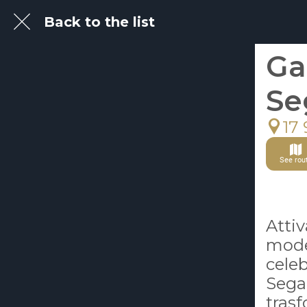
Back to the list
Ga
Se
17 
See rou
Attiv
mode
celeb
Segan
trasf