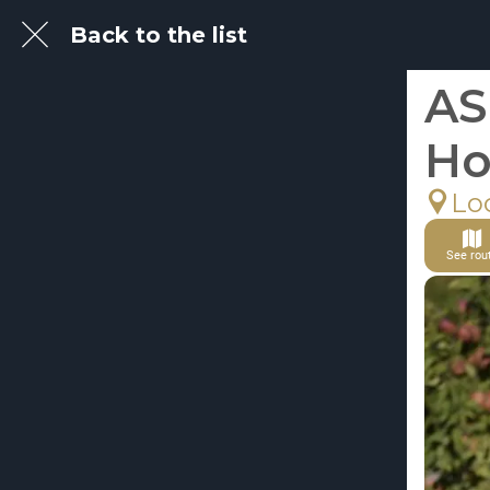
Back to the list
AS
Ho
Lo
See rou