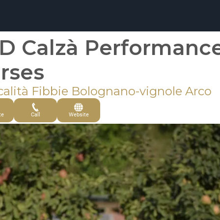
D Calzà Performanc
rses
calità Fibbie Bolognano-vignole Arco
te
Call
Website