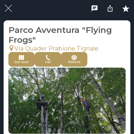
Parco Avventura "Flying
Frogs"
Via Quader Prabione Tignale
See route
Call
Website