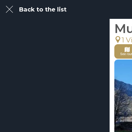
Back to the list
Mu
1 V
See rou