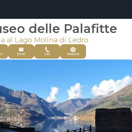
seo delle Palafitte
ia al Lago Molina di Ledro
te
Email
Call
Website