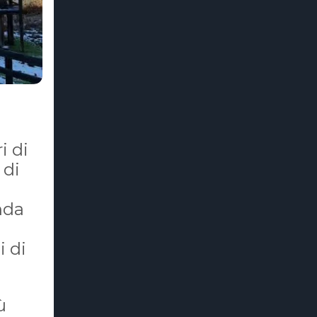
i di
 di
nda
i di
ù