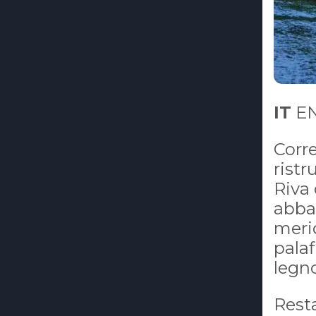
IT
EN
Corre
ristr
Riva 
abbas
merid
palaf
legn
Rest