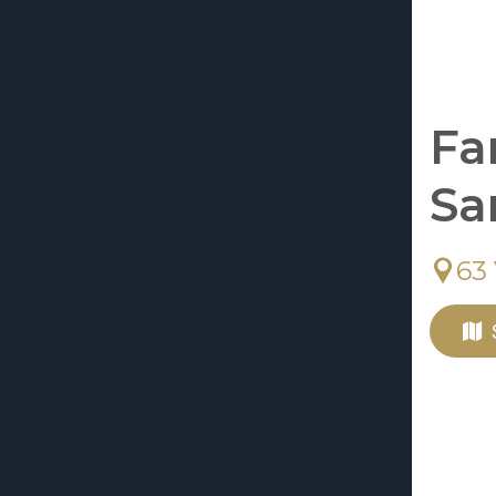
Fa
Sa
63