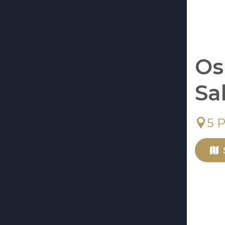
Os
Sa
5 P