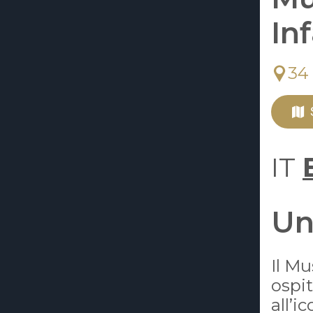
In
34 
IT
Un
Il Mu
ospit
all’i