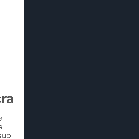
cra
a
a
 suo