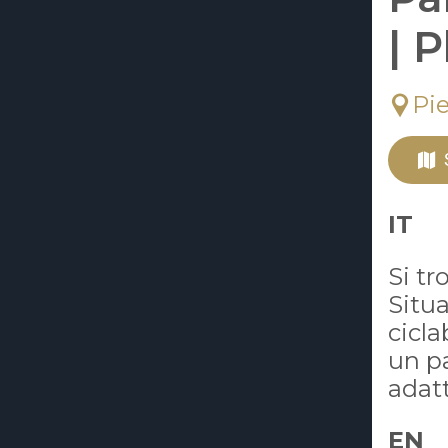
| 
Pi
IT
Si tr
Situa
cicla
un p
adatt
EN