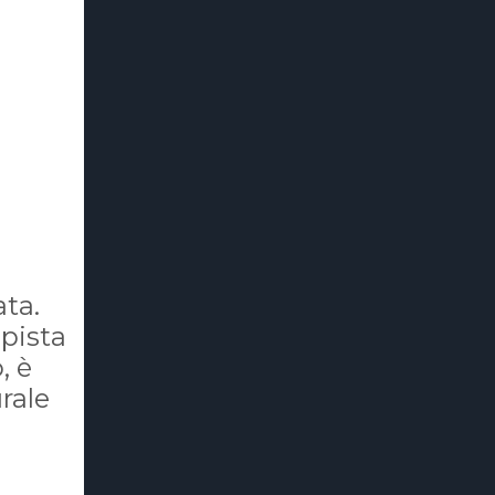
ata.
 pista
, è
rale