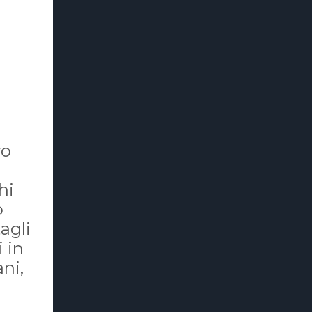
vo
hi
o
agli
 in
ni,