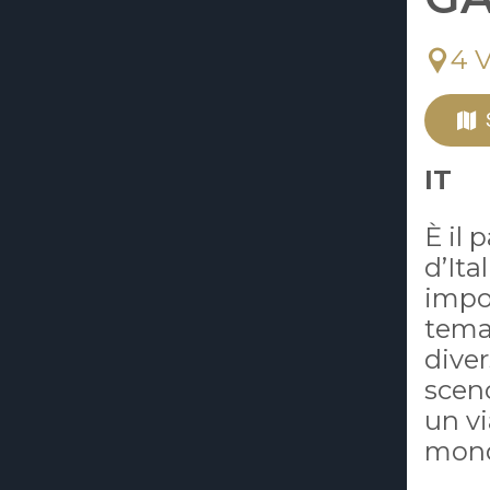
4 
IT
È il 
d’Ita
impo
temat
diver
sceno
un vi
mondi