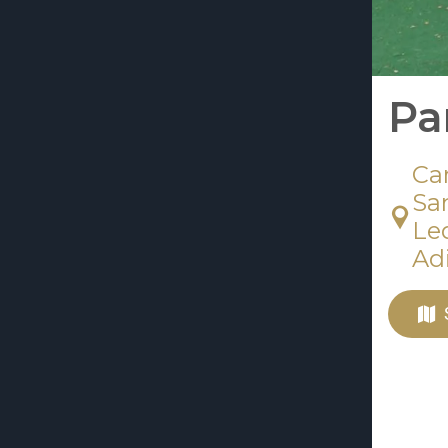
Pa
Can
Sa
Led
Adi