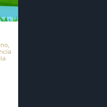
ino,
ncia
lia