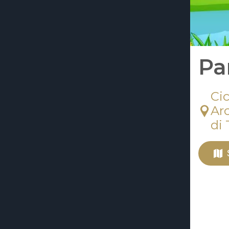
Pa
Cic
Ar
di 