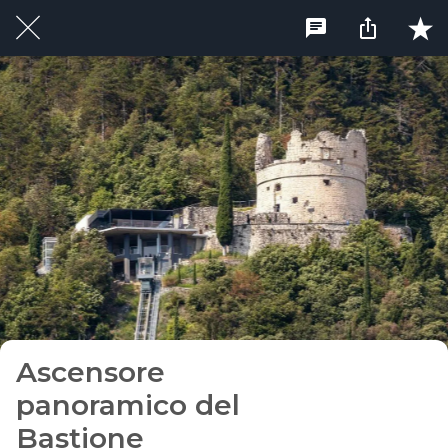
Ascensore
panoramico del
Bastione