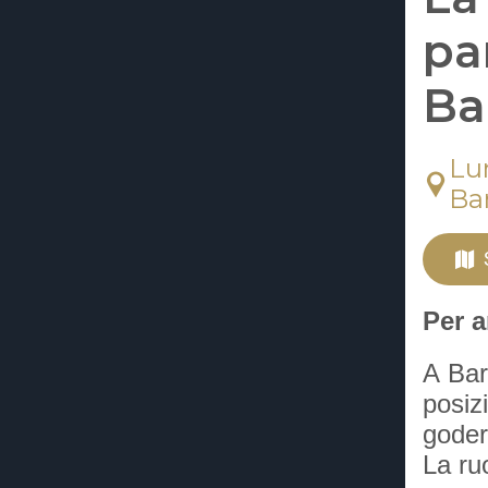
pa
Ba
Lu
Ba
Per 
A Bar
posiz
goder
La ru