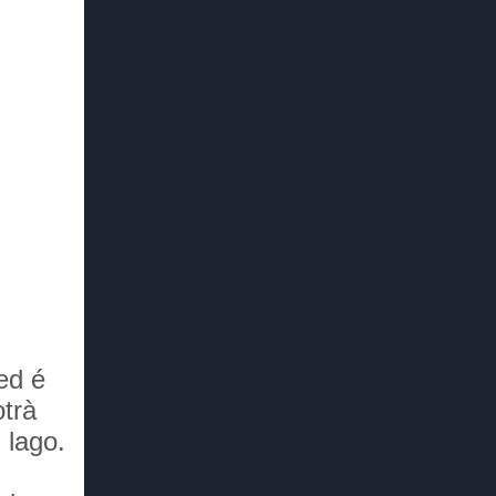
ed é
otrà
 lago.