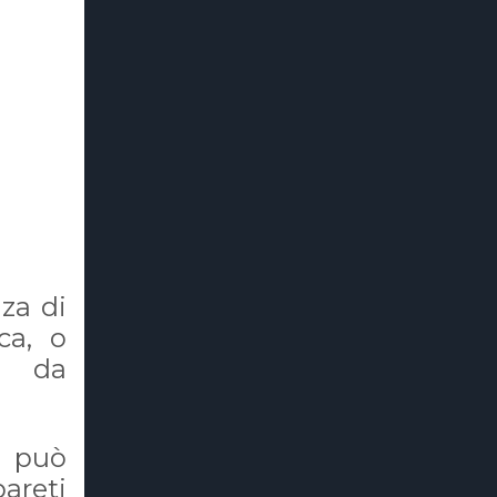
za di
ca, o
a da
 può
pareti