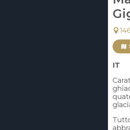
Gi
14
IT
Cara
ghia
qua
glaci
Tut
abbra