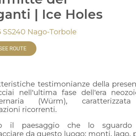
ganti | Ice Holes
6 SS240 Nago-Torbole
SEE ROUTE
tteristiche testimonianze della presen
cciai nell'ultima fase dell'era neozoi
ternaria (Würm), caratterizzat
azioni ricorrenti.
to il paesaggio che lo sguardo
cciare da questo luogo: monti, lago, 