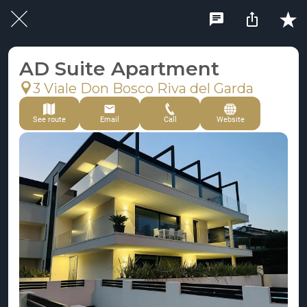
AD Suite Apartment
3 Viale Don Bosco Riva del Garda
See route
Email
Call
Website