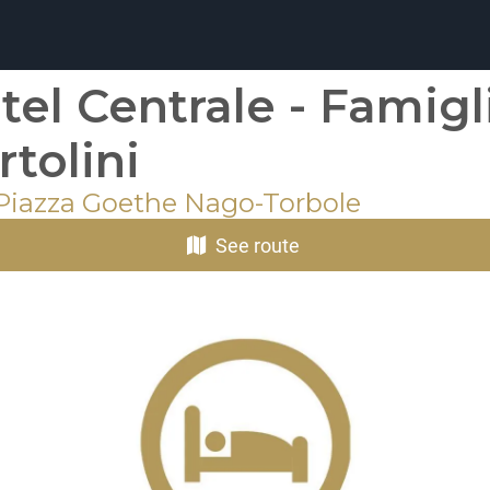
tel Centrale - Famigl
rtolini
 Piazza Goethe Nago-Torbole
See route