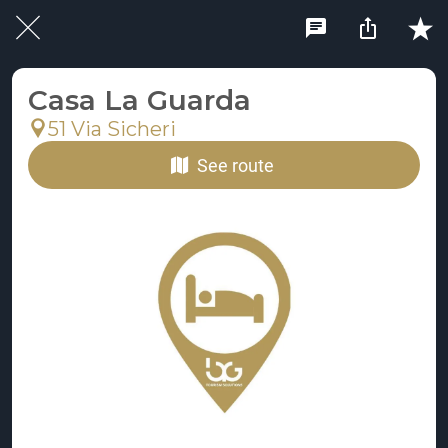
Casa La Guarda
51 Via Sicheri
See route