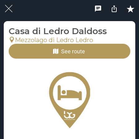
Casa di Ledro Daldoss
Mezzolago di Ledro Ledro
See route