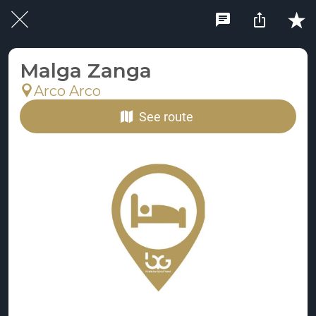
Malga Zanga
Arco Arco
See route