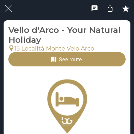
Vello d'Arco - Your Natural
Holiday
15 Località Monte Velo Arco
See route