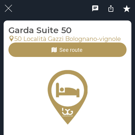
Garda Suite 50
50 Località Gazzi Bolognano-vignole
See route