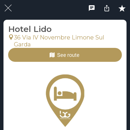
Hotel Lido
36 Via IV Novembre Limone Sul
Garda
See route