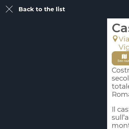
Back to the list
Ca
Via
Vi
See rou
Costr
secol
total
Roma
Il ca
sull’
mont