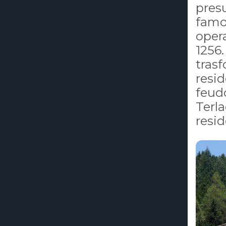
presu
famos
oper
1256
tras
resid
feudo
Terl
resid