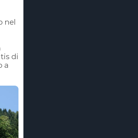
o nel
n
tis di
o a