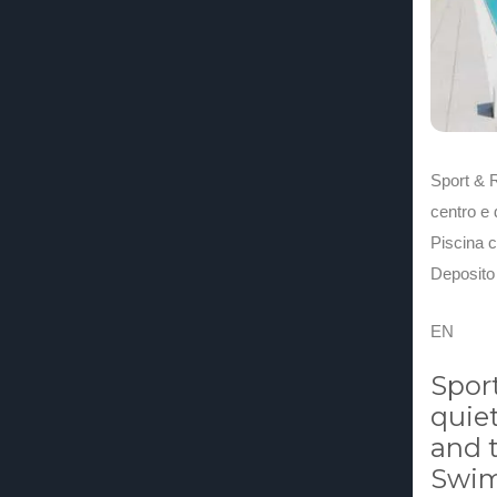
Sport & R
centro e 
Piscina c
Deposito b
EN
Sport
quiet
and t
Swim