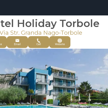
tel Holiday Torbole
 Via Str. Granda Nago-Torbole
te
Email
Call
Website