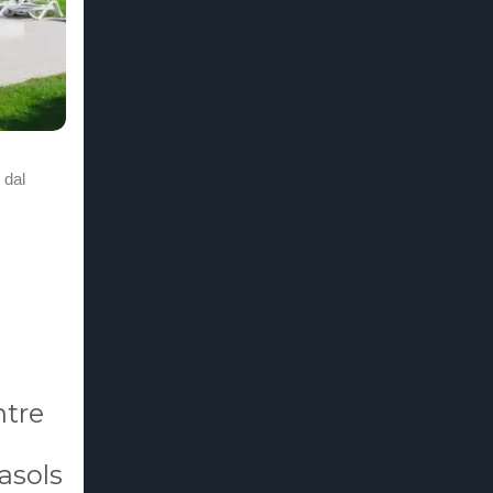
 dal
ntre
asols