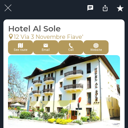
Hotel Al Sole
12 Via 3 Novembre Fiave'
See route
Email
Call
Website