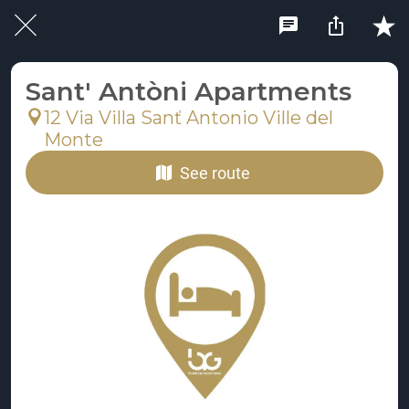
Sant' Antòni Apartments
12 Via Villa Sanť Antonio Ville del
Monte
See route