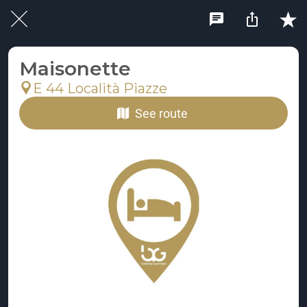
Maisonette
E 44 Località Piazze
See route